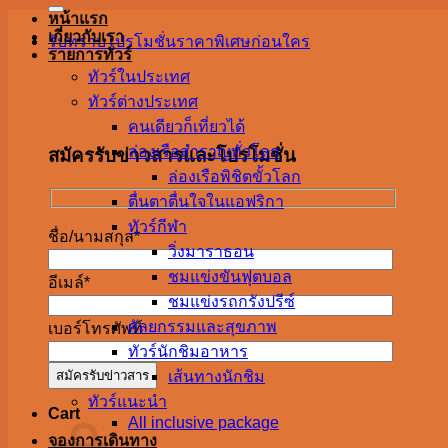
หน้าแรก
เกี่ยวกับเรา
รับทราบโปรโมชั่นราคาพิเศษก่อนใคร
รายการทัวร์
ทัวร์ในประเทศ
ทัวร์ต่างประเทศ
คนเดียวก็เที่ยวได้
ล่องเรือสำราญทั่วโลก
สมัครรับข่าวสารและโปรโมชั่น
ล่องเรือพิชิตขั้วโลก
ตื่นตาตื่นใจในแอฟริกา
ทัวร์กีฬา
ชื่อ/นามสกุล*
วิ่งมาราธอน
ชมแข่งขันฟุตบอล
อีเมล์*
ชมแข่งรถกรังปรีซ์
ศัลยกรรมและสุขภาพ
เบอร์โทรศัพท์
ทัวร์นักชิมอาหาร
เส้นทางนักชิม
ทัวร์แนะนำ
Cart
All inclusive package
จองการเดินทาง