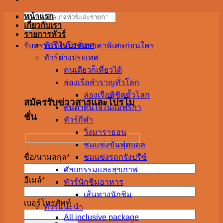
Search
หน้าแรก
for:
เกี่ยวกับเรา
รายการทัวร์
ทัวร์ในประเทศ
รับทราบโปรโมชั่นราคาพิเศษก่อนใคร
ทัวร์ต่างประเทศ
คนเดียวก็เที่ยวได้
ล่องเรือสำราญทั่วโลก
ล่องเรือพิชิตขั้วโลก
สมัครรับข่าวสารและโปรโม
ตื่นตาตื่นใจในแอฟริกา
ชั่น
ทัวร์กีฬา
วิ่งมาราธอน
ชมแข่งขันฟุตบอล
ชมแข่งรถกรังปรีซ์
ชื่อ/นามสกุล*
ศัลยกรรมและสุขภาพ
อีเมล์*
ทัวร์นักชิมอาหาร
เส้นทางนักชิม
เบอร์โทรศัพท์
ทัวร์แนะนำ
All inclusive package