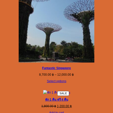
Funtastic Singapore
Price
8,700.00
฿
–
12,000.00
฿
range:
Select options
8,700.00 ฿
through
12,000.00 ฿
PRODUCT
SALE
ON
SALE
พัก 1 คืน ฟรี 4 คืน
Original
Current
1,800.00
฿
1,200.00
฿
price
price
Add to cart
was:
is: