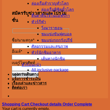
ล่องเรือสำราญทั่วโลก
ล่องเรือพิชิตขั้วโลก
สมัครรับข่าวสารและโปรโม
ตื่นตาตื่นใจในแอฟริกา
ชั่น
ทัวร์กีฬา
วิ่งมาราธอน
ชมแข่งขันฟุตบอล
ชมแข่งรถกรังปรีซ์
ชื่อ/นามสกุล*
ศัลยกรรมและสุขภาพ
อีเมล์*
ทัวร์นักชิมอาหาร
เส้นทางนักชิม
เบอร์โทรศัพท์
ทัวร์แนะนำ
All inclusive package
จองการเดินทาง
แจ้งการชำระเงิน
เรื่องเล่าและข่าวสาร
ติดต่อเรา
Shopping Cart
Checkout details
Order Complete
Your cart is currently empty.