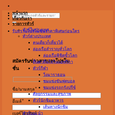
หน้าแรก
Search
เกี่ยวกับเรา
for:
รายการทัวร์
ทัวร์ในประเทศ
รับทราบโปรโมชั่นราคาพิเศษก่อนใคร
ทัวร์ต่างประเทศ
คนเดียวก็เที่ยวได้
ล่องเรือสำราญทั่วโลก
ล่องเรือพิชิตขั้วโลก
สมัครรับข่าวสารและโปรโม
ตื่นตาตื่นใจในแอฟริกา
ทัวร์กีฬา
ชั่น
วิ่งมาราธอน
ชมแข่งขันฟุตบอล
ชมแข่งรถกรังปรีซ์
ชื่อ/นามสกุล*
ศัลยกรรมและสุขภาพ
ทัวร์นักชิมอาหาร
อีเมล์*
เส้นทางนักชิม
ทัวร์แนะนำ
เบอร์โทรศัพท์