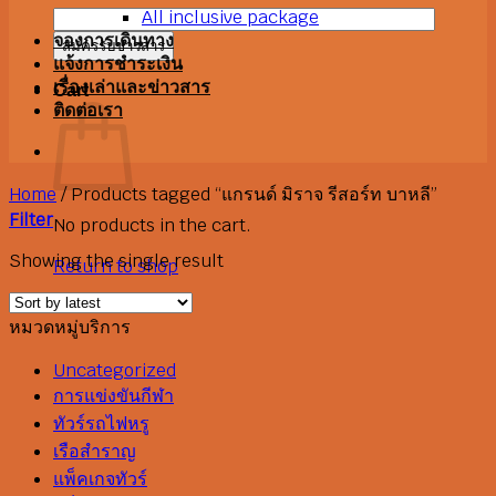
All inclusive package
จองการเดินทาง
แจ้งการชำระเงิน
เรื่องเล่าและข่าวสาร
Cart
ติดต่อเรา
Home
/
Products tagged “แกรนด์ มิราจ รีสอร์ท บาหลี”
Filter
No products in the cart.
Showing the single result
Return to shop
หมวดหมู่บริการ
Uncategorized
การแข่งขันกีฬา
ทัวร์รถไฟหรู
เรือสำราญ
แพ็คเกจทัวร์