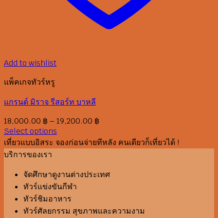
Add to wishlist
แพ็คเกจทัวร์หรู
แกรนด์ มิราจ รีสอร์ท บาหลี
Price
18,000.00
฿
–
19,200.00
฿
range:
Select options
This
18,000.00 ฿
เที่ยวแบบอิสระ จองก่อนจ่ายทีหลัง คนเดียวก็เที่ยวได้ !
product
through
บริการของเรา
has
19,200.00 ฿
multiple
จัดศึกษาดูงานต่างประเทศ
variants.
ทัวร์แข่งขันกีฬา
The
ทัวร์ชิมอาหาร
options
ทัวร์ศัลยกรรม สุขภาพและความงาม
may